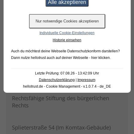
Individuelle Cookie-Einstellungen
Historie einsehen
Auch du möchtest deine Webseite Datenschutzkonform darstellen?
Dann nutze
hellotrust auch auf deiner Webseite - hier klicken
.
KONTAKT
Letzte Prüfung: 07.08.26 - 13:42:09 Uhr
Datenschutzerklärung
|
Impressum
Bürgerstiftung Warendorf
hellotrust.de - Cookie Management - v.1.0.7.4 - de_DE
Rechtsfähige Stiftung des bürgerlichen
Rechts
Splieterstraße 54 (Im Komtax-Gebäude)