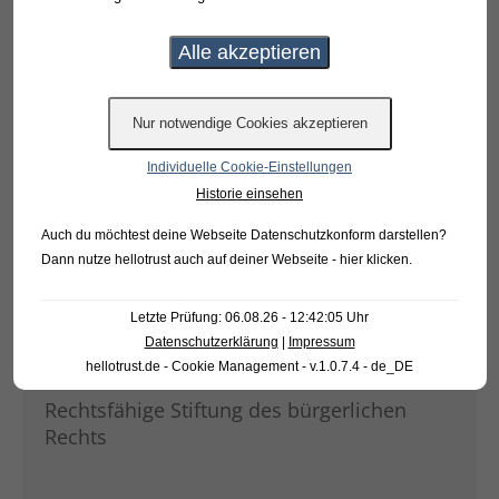
Individuelle Cookie-Einstellungen
Historie einsehen
Auch du möchtest deine Webseite Datenschutzkonform darstellen?
Dann nutze
hellotrust auch auf deiner Webseite - hier klicken
.
KONTAKT
Letzte Prüfung: 06.08.26 - 12:42:05 Uhr
Datenschutzerklärung
|
Impressum
Bürgerstiftung Warendorf
hellotrust.de - Cookie Management - v.1.0.7.4 - de_DE
Rechtsfähige Stiftung des bürgerlichen
Rechts