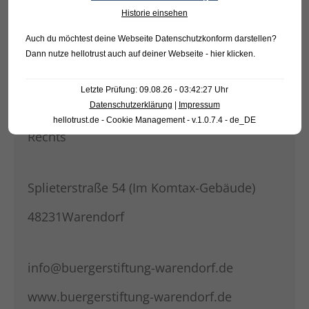
Historie einsehen
Auch du möchtest deine Webseite Datenschutzkonform darstellen?
KONTAKT
Dann nutze
hellotrust auch auf deiner Webseite - hier klicken
.
Bürgerstiftung Warendorf
Letzte Prüfung: 09.08.26 - 03:42:27 Uhr
Datenschutzerklärung
|
Impressum
Rechtsfähige Stiftung des bürgerlichen
hellotrust.de - Cookie Management - v.1.0.7.4 - de_DE
Rechts
Splieterstraße 54 (Im Komtax-Gebäude)
48231Warendorf
info@buergerstiftung-warendorf.de
www.buergerstiftung-warendorf.de