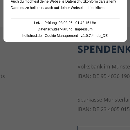
Auch du möchtest deine Webseite Datenschutzkonform darstellen?
Dann nutze
hellotrust auch auf deiner Webseite - hier klicken
.
Letzte Prüfung: 08.08.26 - 01:42:15 Uhr
Datenschutzerklärung
|
Impressum
hellotrust.de - Cookie Management - v.1.0.7.4 - de_DE
SPENDEN
Volksbank im Münste
ts
IBAN: DE 95 4036 190
Sparkasse Münsterla
IBAN: DE 23 4005 015