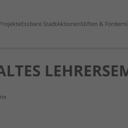
Projekte
Essbare Stadt
Aktionen
Stiften & Fördern
„ALTES LEHRERSE
ume