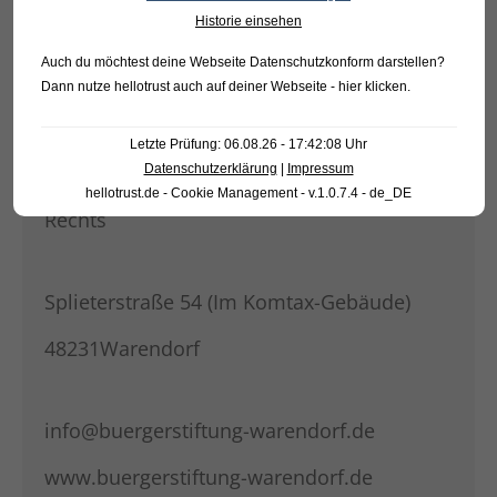
Historie einsehen
Auch du möchtest deine Webseite Datenschutzkonform darstellen?
KONTAKT
Dann nutze
hellotrust auch auf deiner Webseite - hier klicken
.
Bürgerstiftung Warendorf
Letzte Prüfung: 06.08.26 - 17:42:08 Uhr
Datenschutzerklärung
|
Impressum
Rechtsfähige Stiftung des bürgerlichen
hellotrust.de - Cookie Management - v.1.0.7.4 - de_DE
Rechts
Splieterstraße 54 (Im Komtax-Gebäude)
48231Warendorf
info@buergerstiftung-warendorf.de
www.buergerstiftung-warendorf.de