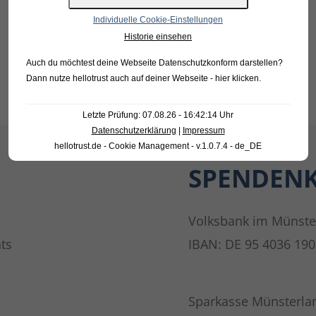
Individuelle Cookie-Einstellungen
Historie einsehen
Auch du möchtest deine Webseite Datenschutzkonform darstellen?
Dann nutze
hellotrust auch auf deiner Webseite - hier klicken
.
Letzte Prüfung: 07.08.26 - 16:42:14 Uhr
Datenschutzerklärung
|
Impressum
hellotrust.de - Cookie Management - v.1.0.7.4 - de_DE
SPENDEN
Volksbank im Münste
ts
IBAN: DE 95 4036 190
Sparkasse Münsterla