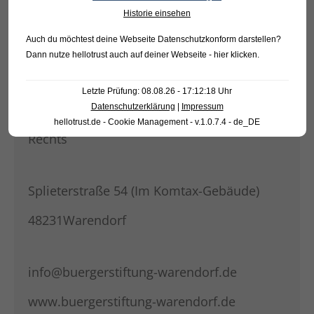
Historie einsehen
Auch du möchtest deine Webseite Datenschutzkonform darstellen?
KONTAKT
Dann nutze
hellotrust auch auf deiner Webseite - hier klicken
.
Bürgerstiftung Warendorf
Letzte Prüfung: 08.08.26 - 17:12:18 Uhr
Datenschutzerklärung
|
Impressum
Rechtsfähige Stiftung des bürgerlichen
hellotrust.de - Cookie Management - v.1.0.7.4 - de_DE
Rechts
Splieterstraße 54 (Im Komtax-Gebäude)
48231Warendorf
info@buergerstiftung-warendorf.de
www.buergerstiftung-warendorf.de