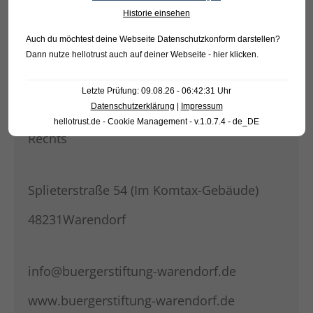
Historie einsehen
Auch du möchtest deine Webseite Datenschutzkonform darstellen?
KONTAKT
Dann nutze
hellotrust auch auf deiner Webseite - hier klicken
.
Bürgerstiftung Warendorf
Letzte Prüfung: 09.08.26 - 06:42:31 Uhr
Datenschutzerklärung
|
Impressum
Rechtsfähige Stiftung des bürgerlichen
hellotrust.de - Cookie Management - v.1.0.7.4 - de_DE
Rechts
Splieterstraße 54 (Im Komtax-Gebäude)
48231Warendorf
info@buergerstiftung-warendorf.de
www.buergerstiftung-warendorf.de