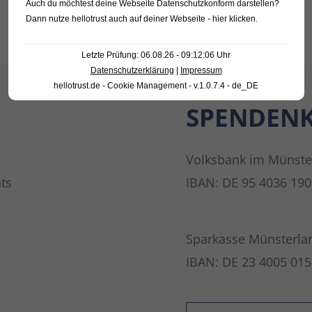
Auch du möchtest deine Webseite Datenschutzkonform darstellen?
Dann nutze
hellotrust auch auf deiner Webseite - hier klicken
.
Letzte Prüfung: 06.08.26 - 09:12:06 Uhr
Datenschutzerklärung
|
Impressum
hellotrust.de - Cookie Management - v.1.0.7.4 - de_DE
SPENDEN
Volksbank im Münste
ts
IBAN: DE 95 4036 190
Sparkasse Münsterla
IBAN: DE 23 4005 015